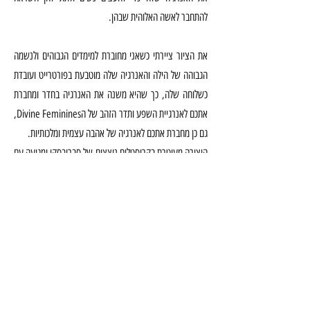
להתחבר לאשה האלוהית שבהן.
את הציור ציירתי כשאני מחוברת למימדים הגבוהים ולנשמה
הגבוהה של הילה והאנרגיה שלה מוטבעת בפורטרייט ועובדת
כשלוחה שלה, כך שהיא משנה את האנרגיה בחדר ומחברת
אתכם לאנרגיית השפע ותדר הזהב של הDivine Feminines,
גם כן מחברת אתכם לאנרגיה של אהבה עצמית ומלכותיות.
היצירה מעוטרת בקריסטלים נוצצים של סברובסקי ומגיעה עם
מסגרת בסגנון ברוק בצבע זהב, ומהרגע שתניחו אותה על
הקיר תרגישו בהבדל המשמעותי של התדר שלכם ושל כל מי
שיהיה בסביבתה. הציור אנרגטי ברמה גבוהה!
Gallery