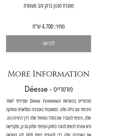
מסגרת סגנון ברוק זהב מעוטרת
מחיר: 4,700 ש"ח
לרכישה
More Information
Déesse -
פורטרייט
פורטרייט בהשראת הDivine Feminine שציירתי לאחר
היכרותי עם הילה סלע. התאהבתי באנרגיה המלאכית והחזקה
שלה, ורציתי להעביר את התדר המיוחד שלה דרך היצירה הזו.
היא עוזרת לנשים להזכר בחוזק הפנימי שלהן גם כן, ומקדישה
את האנרגיה שלה כדי להעצים נשים ולתת להן השראה